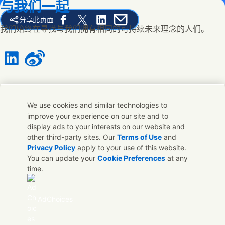
与我们一起
分享此页面
Share this page on Facebook
Share this page on X
Share this page on Linked In
Share this page on E-mail
我们始终在寻找与我们拥有相同的可持续未来理念的人们。
Connect with us on LinkedIn
Connect with us on Weibo
联系我们
We use cookies and similar technologies to
improve your experience on our site and to
联系联合利华和专家团队，或者寻找遍布全球的联络点。
display ads to your interests on our website and
other third-party sites. Our
Terms of Use
and
Privacy Policy
apply to your use of this website.
联系我们
You can update your
Cookie Preferences
at any
time.
联系联合利华中国
常见问题
法律声明
AdChoices
Sitemap
隐私声明
Cookie 声明