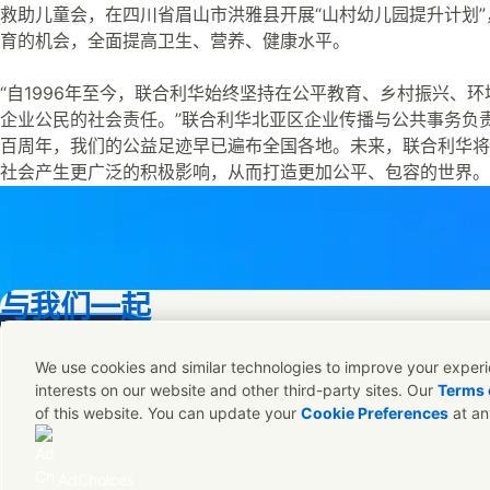
救助儿童会，在四川省眉山市洪雅县开展“山村幼儿园提升计划
育的机会，全面提高卫生、营养、健康水平。
“自1996年至今，联合利华始终坚持在公平教育、乡村振兴、
企业公民的社会责任。”联合利华北亚区企业传播与公共事务负
百周年，我们的公益足迹早已遍布全国各地。未来，联合利华将
社会产生更广泛的积极影响，从而打造更加公平、包容的世界。
与我们一起
re this page on Facebook
Share this page on X
Share this page on Linked In
Share this page on E-mail
我们始终在寻找与我们拥有相同的可持续未来理念的人们。
We use cookies and similar technologies to improve your experie
interests on our website and other third-party sites. Our
Terms 
of this website. You can update your
Cookie Preferences
at an
联系联合利华中国
常见问题
法律声明
Sitemap
隐私声明
Cookie 声明
沪IC
Connect with us on LinkedIn
Connect with us on Weibo
AdChoices