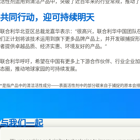
活性剂运用到清洁产品中，突破了近百年来的行业常规，推动了
共同行动，迎可持续明天
联合利华北亚区总裁龙嘉华表示：“很高兴，联合利华中国团队在
们正计划将该技术运用到旗下更多品牌产品上，并开发碳捕捉形
者提供卓越品质、经济实惠、环境友好的产品。”
联合利华呼吁，希望在中国有更多上下游合作伙伴、行业企业加入
态圈，推动地球家园的可持续发展。
*是指产品中的清洁活性成分——表面活性剂中的部分碳来自于捕捉的原本会
与我们一起
re this page on Facebook
Share this page on X
Share this page on Linked In
Share this page on E-mail
我们始终在寻找与我们拥有相同的可持续未来理念的人们。