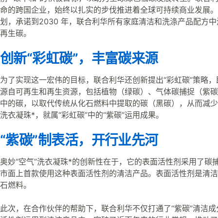
命的跨国企业，始终以扎实的步伐推进着全球可持续商业发展。2
划，承诺到2030 年，联合利华所有家庭清洁和洗涤产品配方
再生碳。
创新“彩虹碳”，丰富碳来源
为了实现这一宏伟的目标，联合利华还创新提出“彩虹碳”策略
源自可再生和再生资源，包括植物（绿碳）、气体碳捕捉（紫碳
中的碳，以取代传统从化石燃料中提取的碳（黑碳），从而减少
洗衣凝珠*，就属“彩虹碳”中的“紫碳”运用成果。
“紫碳”制表活，开行业先河
奥妙“空气”洗衣凝珠*的创新性在于，它的表面活性剂采用了碳
市面上首款使用这种表面活性剂的清洁产品。表面活性剂是清洁
石燃料。
此次，在合作伙伴的帮助下，联合利华不仅打通了“紫碳”清洁