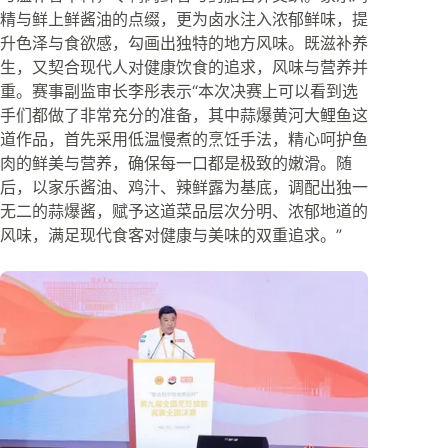
精与鲜上鲜酱油的点缀，更为卤水注入浓郁鲜味，提
升色泽与食欲感，勾画出独特的地方风味。既滋补养
生，又契合现代人对健康饮食的追求，风味与营养并
重。赛事副监审长李彤表示“本次决赛上可以看到选
手们都做了非常充分的准备，其中蒜爆黄河大鲤鱼这
道作品，首先采用低温慢煮的烹饪手法，精心呵护鱼
肉的鲜美与营养，确保每一口都是极致的嫩滑。随
后，以家乐酱油、鸡汁、辣鲜露为基底，调配出独一
无二的蒜爆酱，赋予这道菜品层次分明、浓郁地道的
风味，满足现代食客对健康与美味的双重追求。”