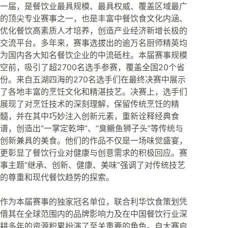
一届，是餐饮业最具规模、最具权威、覆盖区域最广
的顶尖专业赛事之一，也是丰富中餐饮食文化内涵、
优化餐饮高素质人才培养，创造产业经济新增长极的
交流平台。多年来，赛事选拔出的逾万名厨师精英均
为国内各大知名餐饮企业的中流砥柱。本届赛事规模
空前，吸引了超2700名选手参赛，覆盖全国20个省
份。来自五湖四海的270名选手们在最终决赛中展示
了各地丰富的烹饪文化和精湛技艺。决赛上，选手们
展现了对烹饪技术的深刻理解，保留传统烹饪的精
髓，并在其中巧妙注入创新元素，重新诠释经典食
谱，创造出“一掌定乾坤”、“臭鳜鱼狮子头”等传统与
创新兼具的美食。他们的作品不仅是一场味觉盛宴，
更彰显了餐饮行业对健康与创意需求的积极回应。赛
事主题“继承、创新、健康、美味”强调了对传统技艺
的尊重和现代餐饮趋势的探索。
作为本届赛事的独家冠名单位，联合利华饮食策划凭
借其在全球范围内的品牌影响力及在中国餐饮行业深
耕多年的资源积累扮演了至关重要的角色。自大赛启