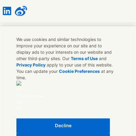
Connect with us on LinkedIn
Connect with us on Weibo
联系我们
We use cookies and similar technologies to
improve your experience on our site and to
联系联合利华和专家团队，或者寻找遍布全球的联络点。
display ads to your interests on our website and
other third-party sites. Our
Terms of Use
and
Privacy Policy
apply to your use of this website.
联系我们
You can update your
Cookie Preferences
at any
time.
联系联合利华中国
常见问题
法律声明
AdChoices
Sitemap
隐私声明
Cookie 声明
沪ICP备12023429号
可访问性
Decline
数字可持续发展