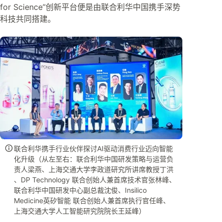
for Science”创新平台便是由联合利华中国携手深势
科技共同搭建。
联合利华携手行业伙伴探讨AI驱动消费行业迈向智能
化升级（从左至右：联合利华中国研发策略与运营负
责人梁燕、上海交通大学李政道研究所讲席教授丁洪
、DP Technology 联合创始人兼首席技术官张林峰、
联合利华中国研发中心副总裁沈俊、Insilico
Medicine英矽智能 联合创始人兼首席执行官任峰、
上海交通大学人工智能研究院院长王延峰）