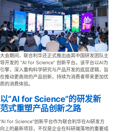
大会期间，联合利华还正式推出由其中国研发团队主
导开发的 “AI for Science” 创新平台。该平台以AI为
引擎，深入重构科学研究与产品开发的底层逻辑，旨
在推动更高效的产品创新，持续为消费者带来更加优
质的消费体验。
以“AI for Science”的研发新
范式重塑产品创新之路
“AI for Science”创新平台作为联合利华在AI研发方
向上的最新项目，不仅是企业在科研端落地的重要成