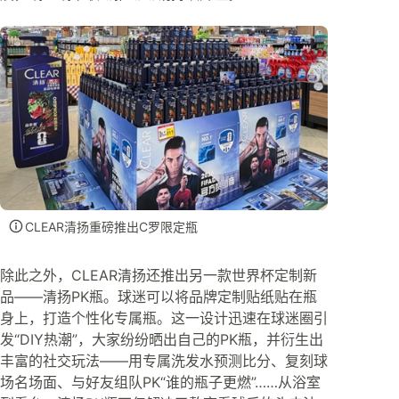
CLEAR清扬重磅推出C罗限定瓶
除此之外，CLEAR清扬还推出另一款世界杯定制新
品——清扬PK瓶。球迷可以将品牌定制贴纸贴在瓶
身上，打造个性化专属瓶。这一设计迅速在球迷圈引
发“DIY热潮”，大家纷纷晒出自己的PK瓶，并衍生出
丰富的社交玩法——用专属洗发水预测比分、复刻球
场名场面、与好友组队PK“谁的瓶子更燃”……从浴室