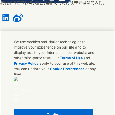
Share this page on Facebook
Share this page on X
Share this page on Linked In
Share this page on E-mail
我们始终在寻找与我们拥有相同的可持续未来理念的人们。
Connect with us on LinkedIn
Connect with us on Weibo
联系我们
We use cookies and similar technologies to
improve your experience on our site and to
联系联合利华和专家团队，或者寻找遍布全球的联络点。
display ads to your interests on our website and
other third-party sites. Our
Terms of Use
and
Privacy Policy
apply to your use of this website.
联系我们
You can update your
Cookie Preferences
at any
time.
联系联合利华中国
常见问题
法律声明
AdChoices
Sitemap
隐私声明
Cookie 声明
沪ICP备12023429号
可访问性
Decline