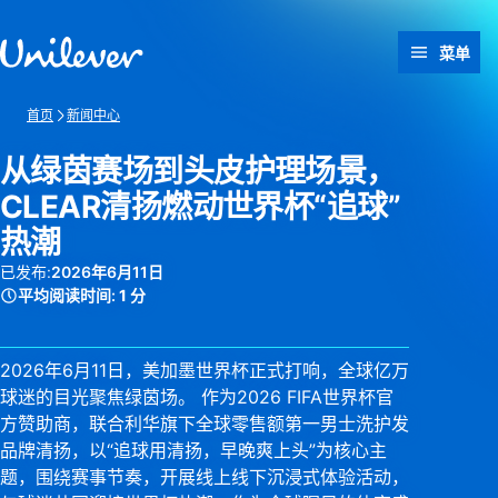
跳转至 内容
菜单
首页
新闻中心
从绿茵赛场到头皮护理场景，
CLEAR清扬燃动世界杯“追球”
热潮
已发布:
2026年6月11日
平均阅读时间:
1 分
2026年6月11日，美加墨世界杯正式打响，全球亿万
球迷的目光聚焦绿茵场。 作为2026 FIFA世界杯官
方赞助商，联合利华旗下全球零售额第一男士洗护发
品牌清扬，以“追球用清扬，早晚爽上头”为核心主
题，围绕赛事节奏，开展线上线下沉浸式体验活动，