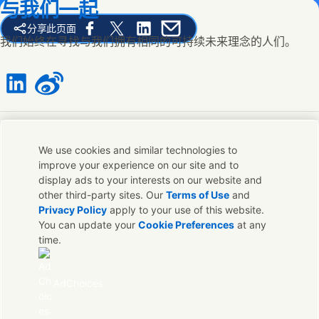
与我们一起
分享此页面
Share this page on Facebook
Share this page on X
Share this page on Linked In
Share this page on E-mail
我们始终在寻找与我们拥有相同的可持续未来理念的人们。
Connect with us on LinkedIn
Connect with us on Weibo
联系我们
We use cookies and similar technologies to
improve your experience on our site and to
联系联合利华和专家团队，或者寻找遍布全球的联络点。
display ads to your interests on our website and
other third-party sites. Our
Terms of Use
and
Privacy Policy
apply to your use of this website.
联系我们
You can update your
Cookie Preferences
at any
time.
联系联合利华中国
常见问题
法律声明
AdChoices
Sitemap
隐私声明
Cookie 声明