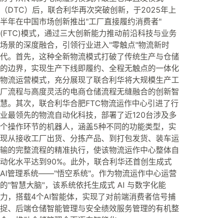
（DTC）后，联合利华再次突破创新，于2025年上
半年在中国市场创新推出"工厂直接履约消费者"
(FTC)模式，通过三大创新能力推动前沿科技与业务
场景的深度融合，引领行业进入"零触点"物流新时
代。首先，这种全新物流模式打破了传统生产与仓储
的边界，实现生产下线即履约、全程无触点的一体化
物流运营模式，充分展现了联合利华将大规模生产工
厂流程与高度灵活的电商仓储流程无缝融合的创新智
慧。其次，联合利华合肥FTC物流运作中心引进了行
业最领先的物流自动化科技，部署了近120台涉及多
个操作环节的机器人，涵盖5种不同的功能类型，实
现从接收工厂出货、分拣产品、到打包发货、装车运
输的完整流程的精准执行，使该物流运作中心整体自
动化水平达到90%。此外，联合利华还首创生成式
AI管理系统——"悟空系统"。作为物流运作中心运营
的"智慧大脑"，该系统依托生成式 AI 与数字化能
力，搭载4个AI智能体，实现了对前端消费者信号捕
捉、后端仓储智能管理与安全绩效服务管理的有机整